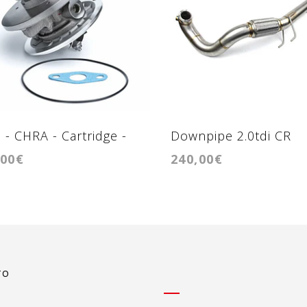
 - CHRA - Cartridge -
Downpipe 2.0tdi CR
,00€
240,00€
15/ GT1749V
TO