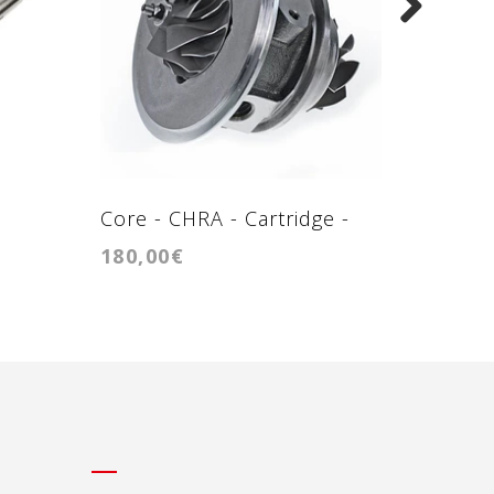
Core - CHRA - Cartridge -
Core - 
180,00€
160,00
RHF5 - JH5
BV40