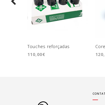
Touches reforçadas
Core
110,00€
120
1.9tdi/2.0tdi 8V INA Black
VNT
CONTA