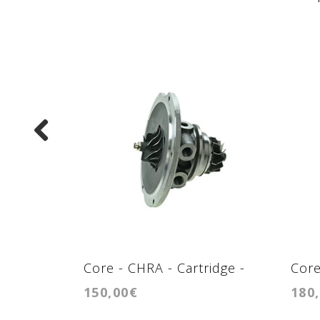
Core - CHRA - Cartridge -
Core
150,00€
180
RHF4V
RHF