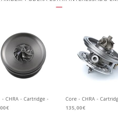
 - CHRA - Cartridge -
Core - CHRA - Cartridg
,00€
135,00€
4V
GTB1746VK