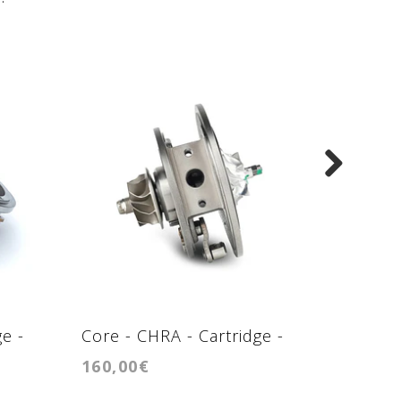
e -
Core - CHRA - Cartridge -
Core - 
160,00€
150,00
BV40
K04