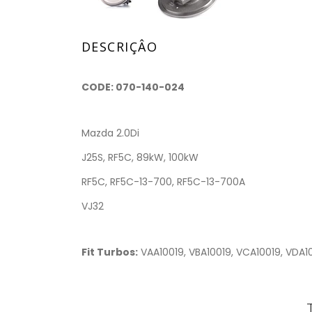
DESCRIÇÂO
CODE: 070-140-024
Mazda 2.0Di
J25S, RF5C, 89kW, 100kW
RF5C, RF5C-13-700, RF5C-13-700A
VJ32
Fit Turbos:
VAA10019, VBA10019, VCA10019, VDA100