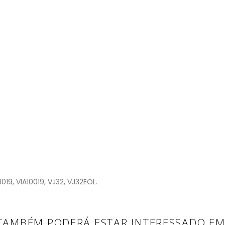
19, VIA10019, VJ32, VJ32EOL.
TAMBÉM PODERÁ ESTAR INTERESSADO EM