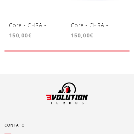
Core - CHRA -
Core - CHRA -
150,00€
150,00€
Cartridge - KP39
Cartridge -
GT2256V
CONTATO