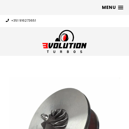
MENU
+351 916273651