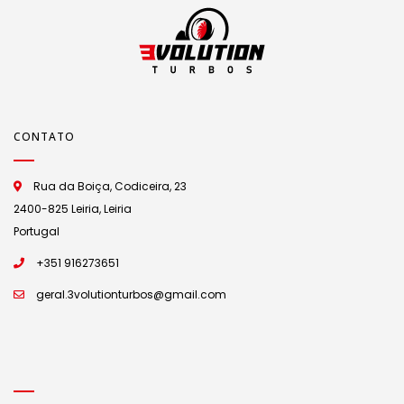
CONTATO
Rua da Boiça, Codiceira, 23
2400-825 Leiria, Leiria
Portugal
+351 916273651
geral.3volutionturbos@gmail.com