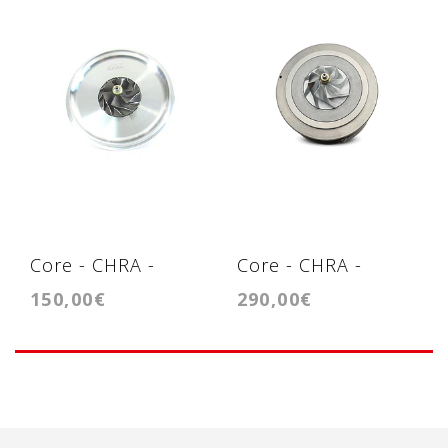
Core - CHRA -
Core - CHRA -
150,00€
290,00€
Cartridge - CT16
Cartridge
gtd1752VKR