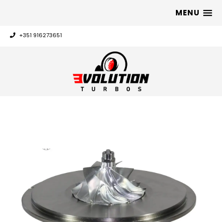
MENU
+351 916273651