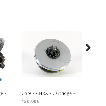
:
e -
Core - CHRA - Cartridge -
Core - 
150,00€
140,00
GT1746V
GTA22