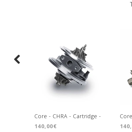
Core - CHRA - Cartridge -
Core
140,00€
140
GT1544V
K03