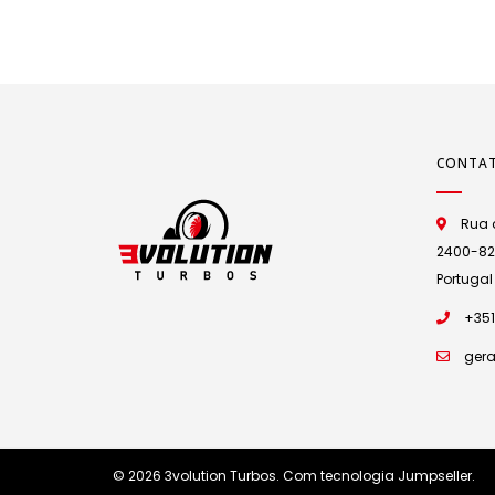
CONTA
Rua d
2400-825 
Portugal
+351
gera
© 2026 3volution Turbos.
Com tecnologia Jumpseller
.