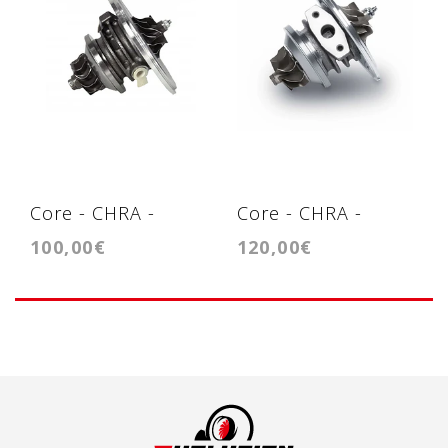
Core - CHRA -
Core - CHRA -
100,00€
120,00€
Cartridge -
Cartridge -
GT1549S
GT1546S