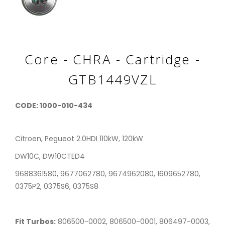
Core - CHRA - Cartridge -
GTB1449VZL
CODE: 1000-010-434
Citroen, Pegueot 2.0HDI 110kW, 120kW
DW10C, DW10CTED4
9688361580, 9677062780, 9674962080, 1609652780,
0375P2, 0375S6, 0375S8
Fit Turbos:
806500-0002, 806500-0001, 806497-0003,