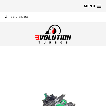
MENU
+351 916273651