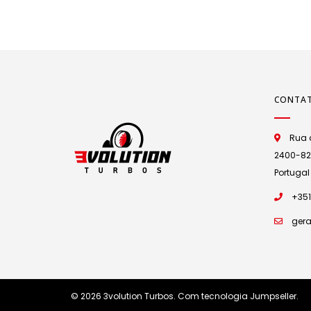
CONTA
Rua d
2400-825 
Portugal
+351
gera
© 2026 3volution Turbos.
Com tecnologia Jumpseller
.