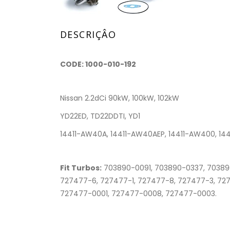
DESCRIÇÂO
CODE: 1000-010-192
Nissan 2.2dCi 90kW, 100kW, 102kW
YD22ED, TD22DDTI, YD1
14411-AW40A, 14411-AW40AEP, 14411-AW400, 1441
Fit Turbos:
703890-0091, 703890-0337, 703890
727477-6, 727477-1, 727477-8, 727477-3, 7
727477-0001, 727477-0008, 727477-0003.