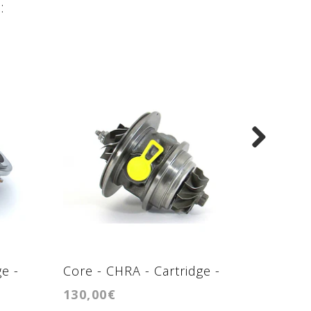
:
e -
Core - CHRA - Cartridge -
Core - 
130,00€
170,00
TF035HM
GTC14