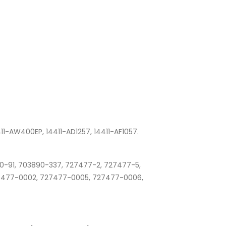
1-AW400EP, 14411-AD1257, 14411-AF1057.
-91, 703890-337, 727477-2, 727477-5,
27477-0002, 727477-0005, 727477-0006,