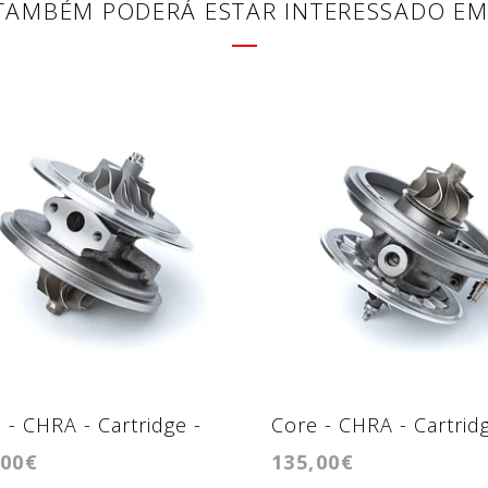
TAMBÉM PODERÁ ESTAR INTERESSADO EM
 - CHRA - Cartridge -
Core - CHRA - Cartridg
,00€
135,00€
1756VK
GTB1746VK