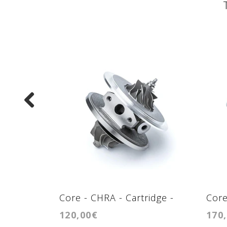
Core - CHRA - Cartridge -
Core
120,00€
170
GTA1749VM
GTB