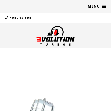
MENU
+351 916273651