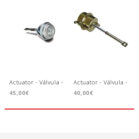
Actuator - Válvula -
Actuator - Válvula -
45,00€
40,00€
GT1749V
GT2252S