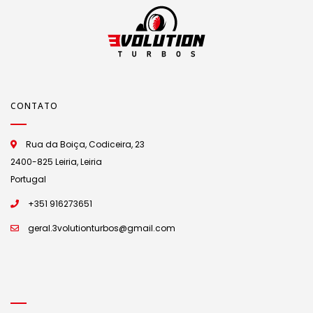
CONTATO
Rua da Boiça, Codiceira, 23
2400-825 Leiria, Leiria
Portugal
+351 916273651
geral.3volutionturbos@gmail.com