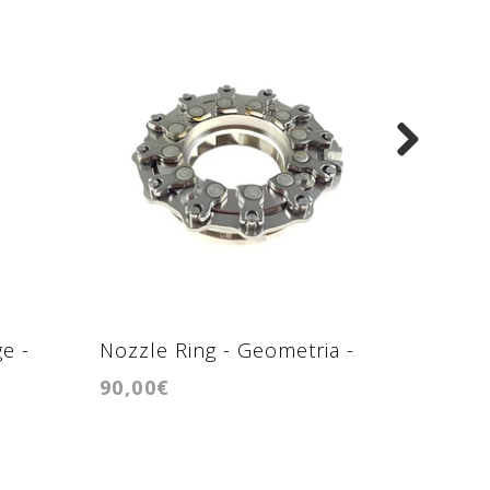
e -
Nozzle Ring - Geometria -
Turbo 
90,00€
240,00
RHF3V
cv,