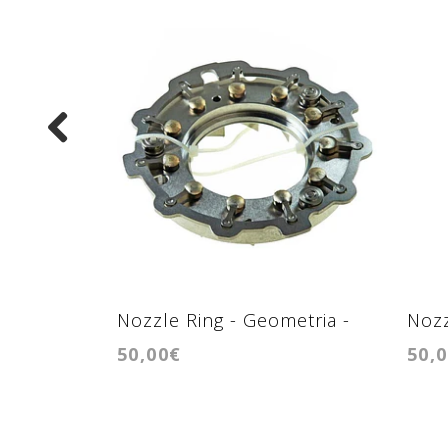
Nozzle Ring - Geometria -
Nozz
50,00€
50,
GTB1649V / GTB1746V
GT1