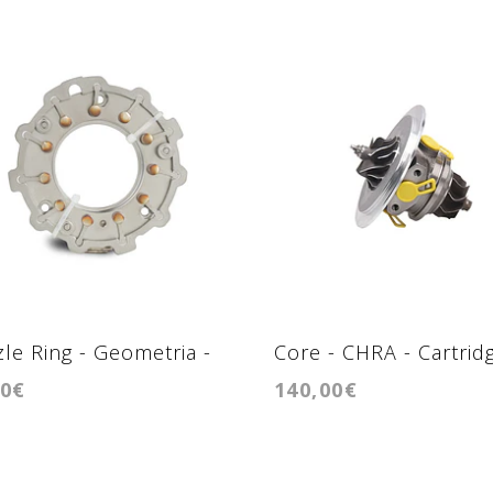
le Ring - Geometria -
Core - CHRA - Cartridg
00€
140,00€
544V
GT1752S