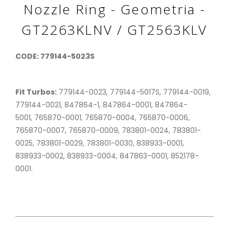
Nozzle Ring - Geometria -
GT2263KLNV / GT2563KLV
CODE: 779144-5023S
Fit Turbos:
779144-0023, 779144-5017S, 779144-0019,
779144-0021, 847864-1, 847864-0001, 847864-
5001, 765870-0001, 765870-0004, 765870-0006,
765870-0007, 765870-0009, 783801-0024, 783801-
0025, 783801-0029, 783801-0030, 838933-0001,
838933-0002, 838933-0004, 847863-0001, 852178-
0001.