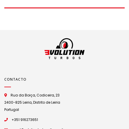
GT2260V
GT2052V
CONTACTO
Rua da Boiça, Codiceira, 23
2400-825 Leiria, Distrito de Leiria
Portugal
+351 916273651