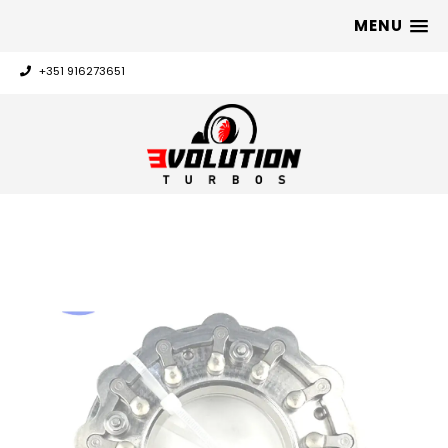
MENU
+351 916273651