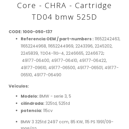
Core - CHRA - Cartridge
TD04 bmw 525D
CODE: 1000-050-137
Referencia OEM / part-numbers :
11652242463,
11652244968, 11652244969, 2243396, 2245202,
2245839, TD04-11G-4, 2246665, 2246672
;
49177-06400, 49177-06410, 49177-06422,
49177-09610, 49177-06500, 49177-06501, 49177-
06510, 49177-06490
Veículos:
Modelo:
BMW - serie 3, 5
cilindrada:
325td, 525td
potencia:
115cv
BMW 3 325td 2497 ccm, 85 KW, 115 PS 1991/09-
1998/02