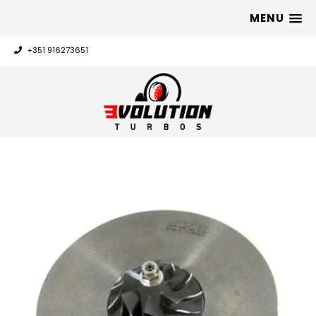
MENU
+351 916273651