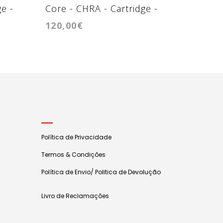
e -
Core - CHRA - Cartridge -
Core - 
120,00€
180,00
K03
GTD12
Política de Privacidade
Termos & Condições
Política de Envio/ Politica de Devolução
Livro de Reclamações