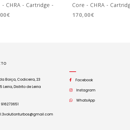
 - CHRA - Cartridge -
Core - CHRA - Cartridg
,00€
170,00€
749V
TD04L4
CTO
a Boiça, Codiceira, 23
Facebook
Leiria, Distrito de Leiria
Instagram
WhatsApp
 916273651
l.3volutionturbos@gmail.com